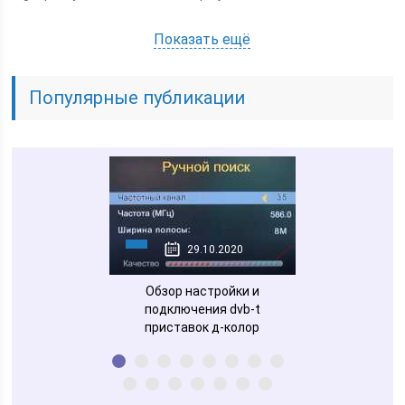
Показать ещё
Популярные публикации
28.10.2020
29.10.2020
30.10
вка selenga
Обзор настройки и
Как подкл
подключения dvb-t
универсальный 
приставок д-колор
к телевизору
инструк