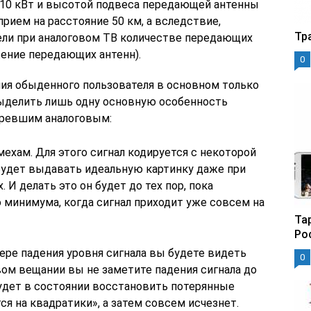
10 кВт и высотой подвеса передающей антенны
рием на расстояние 50 км, а вследствие,
Тр
ели при аналоговом ТВ количестве передающих
жение передающих антенн).
0
ния обыденного пользователя в основном только
выделить лишь одну основную особенность
аревшим аналоговым:
ехам. Для этого сигнал кодируется с некоторой
удет выдавать идеальную картинку даже при
 И делать это он будет до тех пор, пока
 минимума, когда сигнал приходит уже совсем на
Та
Ро
ере падения уровня сигнала вы будете видеть
0
вом вещании вы не заметите падения сигнала до
будет в состоянии восстановить потерянные
ся на квадратики», а затем совсем исчезнет.