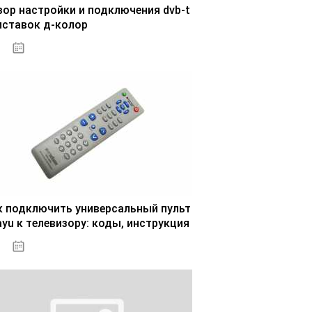
зор настройки и подключения dvb-t
иставок д-колор
29.10.2020
к подключить универсальный пульт
ayu к телевизору: коды, инструкция
30.10.2020