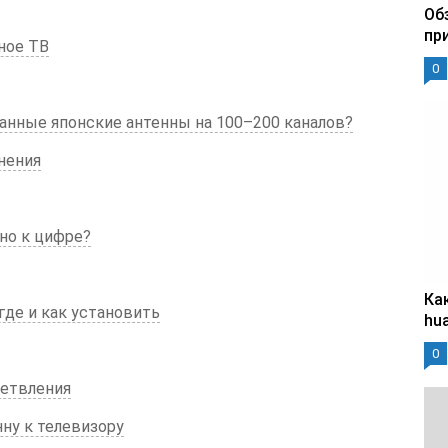
Об
пр
ное ТВ
0
ванные японские антенны на 100–200 каналов?
нения
но к цифре?
Ка
где и как установить
hu
0
ветвления
ну к телевизору