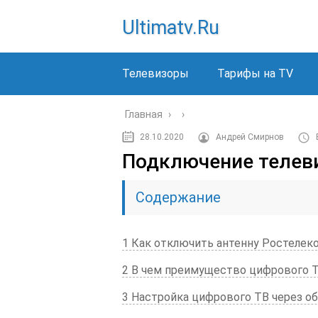
Ultimatv.ru
Телевизоры
Тарифы на TV
Главная
›
›
28.10.2020
Андрей Смирнов
Подключение телев
Содержание
1 Как отключить антенну Ростелек
2 В чем преимущество цифрового 
3 Настройка цифрового ТВ через о