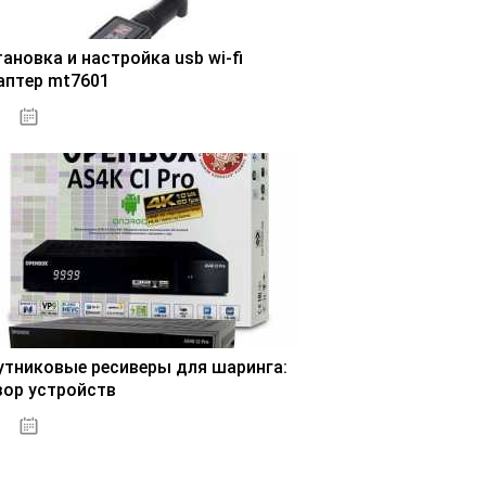
ановка и настройка usb wi-fi
аптер mt7601
30.10.2020
утниковые ресиверы для шаринга:
зор устройств
31.10.2020