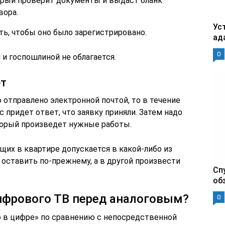
орый проверит документы и выдаст бланк
вора.
Уст
ть, чтобы оно было зарегистрировано.
ад
0
 и госпошлиной не облагается.
ет
 отправлено электронной почтой, то в течение
 придет ответ, что заявку приняли. Затем надо
торый произведет нужные работы.
щих в квартире допускается в какой-либо из
е оставить по-прежнему, а в другой произвести
Сп
об
ифрового ТВ перед аналоговым?
0
о в цифре» по сравнению с непосредственной