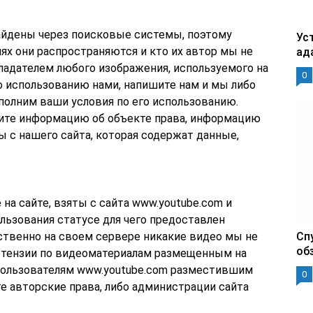
айдены через поисковые системы, поэтому
Уст
иях они распространяются и кто их автор мы не
ад
ладателем любого изображения, используемого на
0
го использованию нами, напишите нам и мы либо
ыполним ваши условия по его использованию.
жите информацию об объекте права, информацию
ы с нашего сайта, которая содержат данные,
а сайте, взяты с сайта www.youtube.com и
льзования статусе для чего предоставлен
ственно на своем сервере никакие видео мы не
Сп
об
етензии по видеоматериалам размещенным на
пользователям www.youtube.com разместившим
0
е авторские права, либо администрации сайта