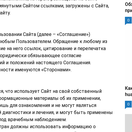
Об
омянутыми Сайтом ссылками, загружены с Сайта,
пр
айту.
0
льзовании Сайта (далее – «Соглашение»)
 любым Пользователем. Обращение к любому из
ние на него ссылок, цитирование и перепечатка
 юридически обязывающее согласие
ий и положений настоящего Соглашения.
пности именуются «Сторонами».
Ка
ся, что использует Сайт на свой собственный
hu
формационные материалы об их применении,
0
ишь для ознакомления и не могут являться
 диагностики и лечения, и могут быть применены
 под врачебным наблюдением.
 стран должны использовать информацию о