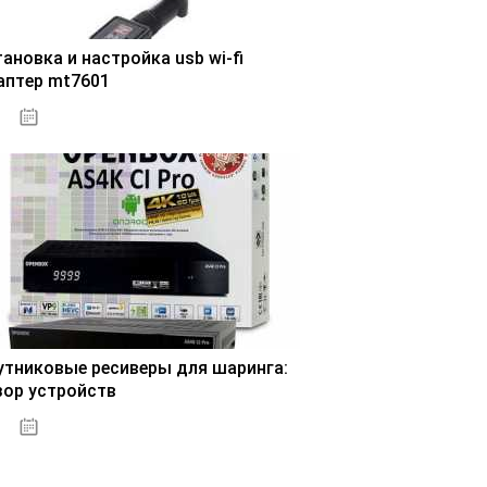
ановка и настройка usb wi-fi
аптер mt7601
30.10.2020
утниковые ресиверы для шаринга:
зор устройств
31.10.2020