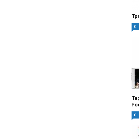
Тр
0
Та
Ро
0