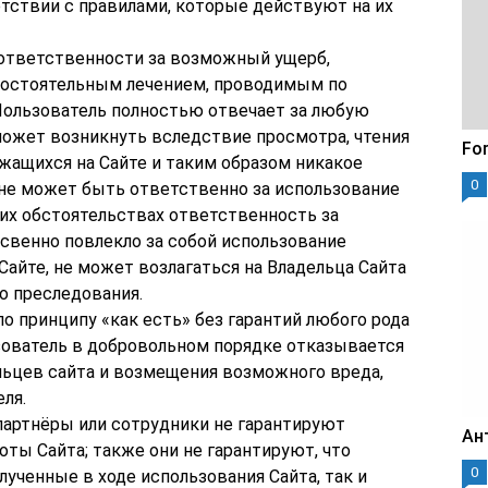
тствии с правилами, которые действуют на их
т ответственности за возможный ущерб,
остоятельным лечением, проводимым по
Пользователь полностью отвечает за любую
может возникнуть вследствие просмотра, чтения
For
жащихся на Сайте и таким образом никакое
0
не может быть ответственно за использование
ких обстоятельствах ответственность за
освенно повлекло за собой использование
айте, не может возлагаться на Владельца Сайта
о преследования.
по принципу «как есть» без гарантий любого рода
ьзователь в добровольном порядке отказывается
льцев сайта и возмещения возможного вреда,
ля.
ё партнёры или сотрудники не гарантируют
Ан
ты Сайта; также они не гарантируют, что
0
лученные в ходе использования Сайта, так и