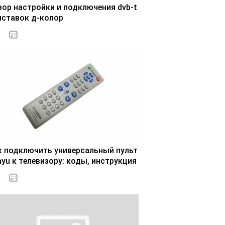
зор настройки и подключения dvb-t
иставок д-колор
29.10.2020
к подключить универсальный пульт
ayu к телевизору: коды, инструкция
30.10.2020