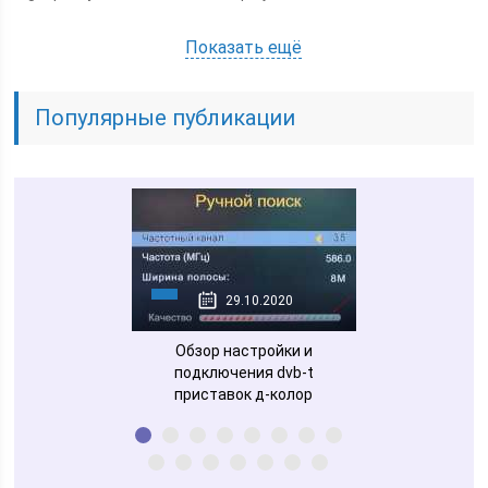
Показать ещё
Популярные публикации
28.10.2020
29.10.2020
30.10
вка selenga
Обзор настройки и
Как подкл
подключения dvb-t
универсальный 
приставок д-колор
к телевизору
инструк