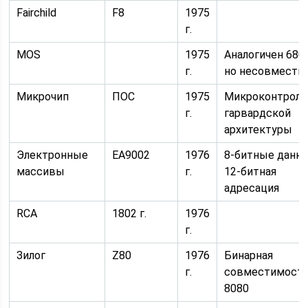
Fairchild
F8
1975
г.
MOS
1975
Аналогичен 6800
г.
но несовмести
Микрочип
ПОС
1975
Микроконтролл
г.
гарвардской
архитектуры
Электронные
EA9002
1976
8-битные данны
массивы
г.
12-битная
адресация
RCA
1802 г.
1976
г.
Зилог
Z80
1976
Бинарная
г.
совместимост
8080