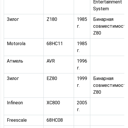
Entertainment
System
Зилог
Z180
1985
Бинарная
г.
совместимость
Z80
Motorola
68HC11
1985
г.
Атмель
AVR
1996
г.
Зилог
EZ80
1999
Бинарная
г.
совместимость
Z80
Infineon
XC800
2005
г.
Freescale
68HC08