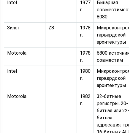
Intel
1977
Бинарная
г.
совместимост
8080
Зилог
Z8
1978
Микроконтролл
г.
гарвардской
архитектуры
Motorola
1978
6800 источник
г.
совместим
Intel
1980
Микроконтролл
г.
гарвардской
архитектуры
Motorola
1982
32-битные
г.
регистры, 20-
битная или 22-
битная
адресация, три
16-битных ALU, 