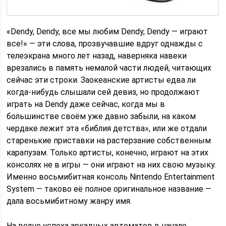
«Dendy, Dendy, все мы любим Dendy, Dendy — играют
все!» — эти слова, прозвучавшие вдруг однажды с
телеэкрана много лет назад, наверняка навеки
врезались в память немалой части людей, читающих
сейчас эти строки. Заокеанские артисты едва ли
когда-нибудь слышали сей девиз, но продолжают
играть на Dendy даже сейчас, когда мы в
большинстве своём уже давно забыли, на каком
чердаке лежит эта «библия детства», или же отдали
старенькие приставки на растерзание собственным
карапузам. Только артисты, конечно, играют на этих
консолях не в игры — они играют на них свою музыку.
Именно восьмибитная консоль Nintendo Entertainment
System — таково её полное оригинальное название —
дала восьмибитному жанру имя.
На волне успеха аркадных автоматов в начале