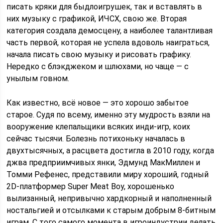
писать кряки для быдлоигрушек, так и вставлять в
них музыку с графикой, ИЧСХ, свою же. Вторая
категория создала демосцену, а наиболее талантливая
часть первой, которая не успела вдоволь наиграться,
начала писать свою музыку и рисовать графику.
Нередко с блэкджеком и шлюхами, но чаще — с
унылым говном.
Как известно, всё новое — это хорошо забытое
старое. Судя по всему, именно эту мудрость взяли на
вооружение клепальщики всяких инди-игр, коих
сейчас тысячи. Болезнь потихоньку началась в
двухтысячных, а расцвета достигла в 2010 году, когда
джва предприимчивых янки, Эдмунд МакМиллен и
Томми Рефенес, представили миру хороший, годный
2D-платформер Super Meat Boy, хорошенько
вылизанный, непривычно хардкорный и наполненный
ностальгией и отсылками к старым добрым 8-битным
играм. С того самого момента в игроиндустрии делать