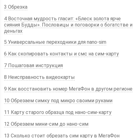
3 Обрезка
4 Восточная мудрость гласит: «Блеск золота ярче
сияния Будды». Пословицы и поговорки о богатстве и
деньгах
5 Универсальные переходники для nano-sim
6 Как скопировать контакты и смс на сим-карту
7 Пошаговая инструкция
8 Неисправность видеокарты
9 Как восстановить номер МегаФон в другом регионе
10 Обрезаем симку под микро своими руками
11 Карту старого образца под нано-сим-карту
12 Обрезаем мини-сим до нано-сим
13 Сколько стоит обрезать сим карту в МегаФон