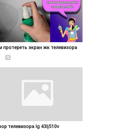
м протереть экран жк телевизора
30.10.2020
ор телевизора lg 43lj510v