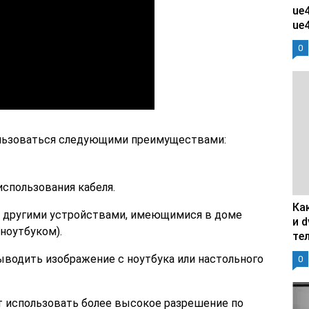
ue
ue
0
ользоваться следующими преимуществами:
использования кабеля.
Ка
 другими устройствами, имеющимися в доме
и 
ноутбуком).
те
водить изображение с ноутбука или настольного
0
т использовать более высокое разрешение по