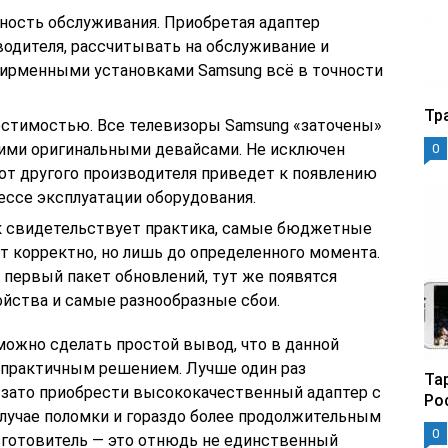
ность обслуживания. Приобретая адаптер
водителя, рассчитывать на обслуживание и
 фирменными установками Samsung всё в точности
Тр
естимостью. Все телевизоры Samsung «заточены»
ими оригинальными девайсами. Не исключен
0
а от другого производителя приведет к появлению
ссе эксплуатации оборудования.
к свидетельствует практика, самые бюджетные
т корректно, но лишь до определенного момента.
 первый пакет обновлений, тут же появятся
ойства и самые разнообразные сбои.
можно сделать простой вывод, что в данной
епрактичным решением. Лучше один раз
Та
о зато приобрести высококачественный адаптер с
Ро
случае поломки и гораздо более продолжительным
0
зготовитель — это отнюдь не единственный