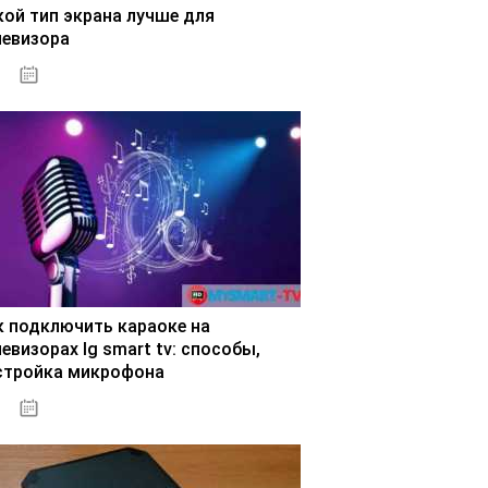
кой тип экрана лучше для
левизора
31.10.2020
к подключить караоке на
евизорах lg smart tv: способы,
стройка микрофона
29.10.2020