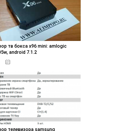
ор тв бокса x96 mini: amlogic
5w, android 7.1.2
01.11.2020
зор телевизора samsung