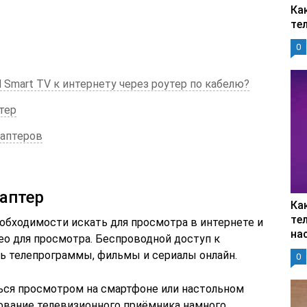
Ка
те
0
 Smart TV к интернету через роутер по кабелю?
тер
даптеров
даптер
Ка
тел
еобходимости искать для просмотра в интернете и
на
ео для просмотра. Беспроводной доступ к
ь телепрограммы, фильмы и сериалы онлайн.
0
ься просмотром на смартфоне или настольном
ование телевизионного приёмника намного