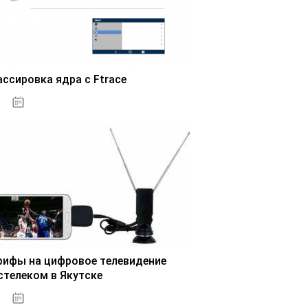
ассировка ядра с Ftrace
03.11.2020
рифы на цифровое телевидение
стелеком в Якутске
03.11.2020