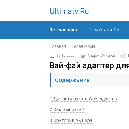
Ultimatv.ru
Телевизоры
Тарифы на TV
Главная
›
Телевизоры
›
30.10.2020
Андрей Смирнов
Вай-фай адаптер дл
Содержание
1 Для чего нужен Wi-Fi адаптер
2 Как выбрать?
3 Критерии выбора