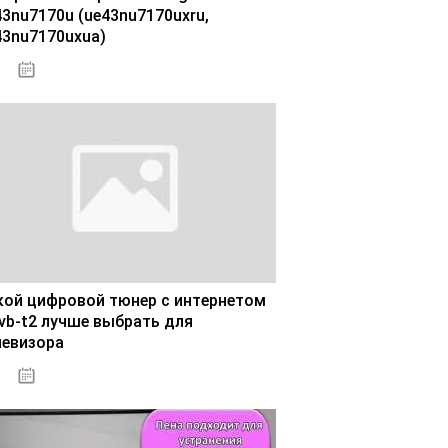
43nu7170u (ue43nu7170uxru,
43nu7170uxua)
02.11.2020
кой цифровой тюнер с интернетом
dvb-t2 лучше выбрать для
левизора
30.10.2020