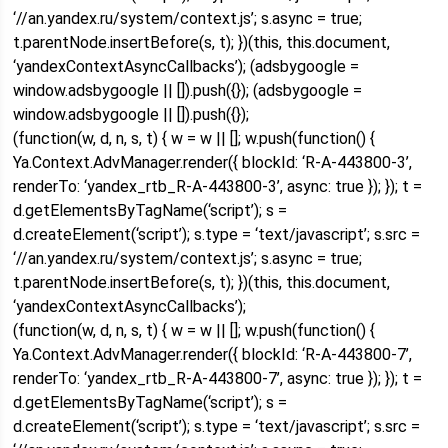
‘//an.yandex.ru/system/context.js’; s.async = true;
t.parentNode.insertBefore(s, t); })(this, this.document,
‘yandexContextAsyncCallbacks’); (adsbygoogle =
window.adsbygoogle || []).push({}); (adsbygoogle =
window.adsbygoogle || []).push({});
(function(w, d, n, s, t) { w = w || []; w.push(function() {
Ya.Context.AdvManager.render({ blockId: ‘R-A-443800-3’,
renderTo: ‘yandex_rtb_R-A-443800-3’, async: true }); }); t =
d.getElementsByTagName(‘script’); s =
d.createElement(‘script’); s.type = ‘text/javascript’; s.src =
‘//an.yandex.ru/system/context.js’; s.async = true;
t.parentNode.insertBefore(s, t); })(this, this.document,
‘yandexContextAsyncCallbacks’);
(function(w, d, n, s, t) { w = w || []; w.push(function() {
Ya.Context.AdvManager.render({ blockId: ‘R-A-443800-7’,
renderTo: ‘yandex_rtb_R-A-443800-7’, async: true }); }); t =
d.getElementsByTagName(‘script’); s =
d.createElement(‘script’); s.type = ‘text/javascript’; s.src =