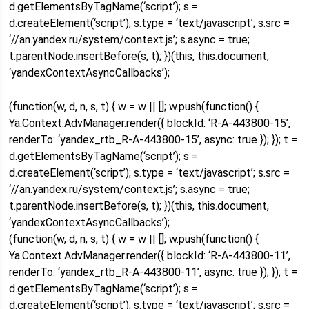
d.getElementsByTagName(‘script’); s =
d.createElement(‘script’); s.type = ‘text/javascript’; s.src =
‘//an.yandex.ru/system/context.js’; s.async = true;
t.parentNode.insertBefore(s, t); })(this, this.document,
‘yandexContextAsyncCallbacks’);
(function(w, d, n, s, t) { w = w || []; w.push(function() {
Ya.Context.AdvManager.render({ blockId: ‘R-A-443800-15’,
renderTo: ‘yandex_rtb_R-A-443800-15’, async: true }); }); t =
d.getElementsByTagName(‘script’); s =
d.createElement(‘script’); s.type = ‘text/javascript’; s.src =
‘//an.yandex.ru/system/context.js’; s.async = true;
t.parentNode.insertBefore(s, t); })(this, this.document,
‘yandexContextAsyncCallbacks’);
(function(w, d, n, s, t) { w = w || []; w.push(function() {
Ya.Context.AdvManager.render({ blockId: ‘R-A-443800-11’,
renderTo: ‘yandex_rtb_R-A-443800-11’, async: true }); }); t =
d.getElementsByTagName(‘script’); s =
d.createElement(‘script’); s.type = ‘text/javascript’; s.src =