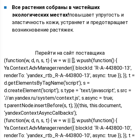
Все растения собраны в чистейших
экологических местах!
повышает упругость и
эластичность кожи, устраняет и предотвращает
возникновение растяжек.
Перейти на сайт поставщика
(function(w, d, n, s, t) { w = w || []; w.push(function() {
Ya.Context.AdvManager.render({ blockId: ‘R-A-443800-13’,
renderTo: ‘yandex_rtb_R-A-443800-13’, async: true }); }); t =
d.getElementsByTagName(‘script’); s =
d.createElement(‘script’); s.type = ‘text/javascript’; s.src =
‘//an.yandex.ru/system/context.js’; s.async = true;
t.parentNode.insertBefore(s, t); })(this, this.document,
‘yandexContextAsyncCallbacks’);
(function(w, d, n, s, t) { w = w || []; w.push(function() {
Ya.Context.AdvManager.render({ blockId: ‘R-A-443800-10’,
renderTo: ‘yandex_rtb_R-A-443800-10’, async: true }); }); t =