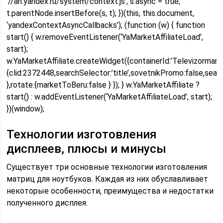
‘//an.yandex.ru/system/context.js’; s.async = true;
t.parentNode.insertBefore(s, t); })(this, this.document,
‘yandexContextAsyncCallbacks’); (function (w) { function
start() { w.removeEventListener(‘YaMarketAffiliateLoad’,
start);
w.YaMarketAffiliate.createWidget({containerId:’Televizormarke
{clid:2372448,searchSelector:’title’,sovetnikPromo:false,sea
},rotate:{marketToBeru:false } }); } w.YaMarketAffiliate ?
start() : w.addEventListener(‘YaMarketAffiliateLoad’, start);
})(window);
Технологии изготовления
дисплеев, плюсы и минусы
Существует три основные технологии изготовления
матриц для ноутбуков. Каждая из них обуславливает
некоторые особенности, преимущества и недостатки
полученного дисплея.