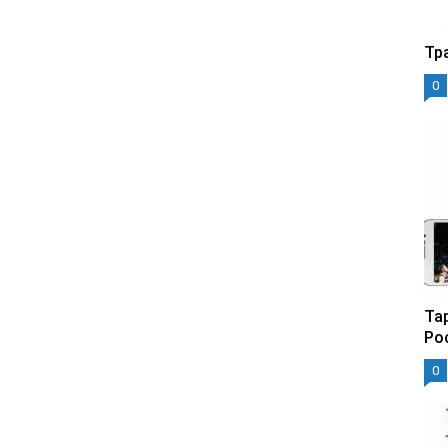
Тр
0
Та
Ро
0