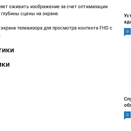
оляет оживить изображение за счет оптимизации
 глубины сцены на экране.
Уст
ад
 экрана телевизора для просмотра контента FHD с
0
.
тики
ики
Сп
об
0