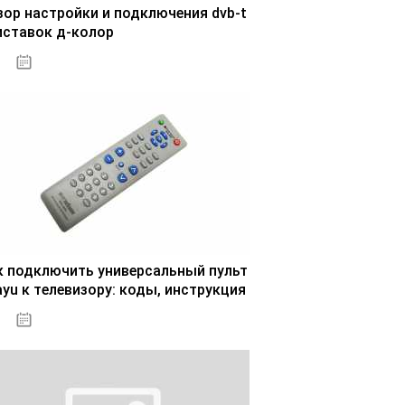
зор настройки и подключения dvb-t
иставок д-колор
29.10.2020
к подключить универсальный пульт
ayu к телевизору: коды, инструкция
30.10.2020