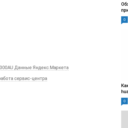
Об
пр
0
5300AU Данные Яндекс.Маркета
 работа сервис-центра
Ка
hu
0