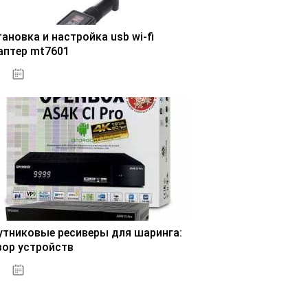
ановка и настройка usb wi-fi
аптер mt7601
30.10.2020
утниковые ресиверы для шаринга:
зор устройств
31.10.2020