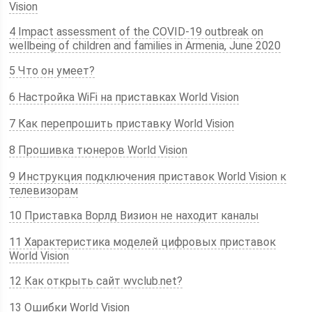
Vision
4 Impact assessment of the COVID-19 outbreak on
wellbeing of children and families in Armenia, June 2020
5 Что он умеет?
6 Настройка WiFi на приставках World Vision
7 Как перепрошить приставку World Vision
8 Прошивка тюнеров World Vision
9 Инструкция подключения приставок World Vision к
телевизорам
10 Приставка Ворлд Визион не находит каналы
11 Характеристика моделей цифровых приставок
World Vision
12 Как открыть сайт wvclub.net?
13 Ошибки World Vision