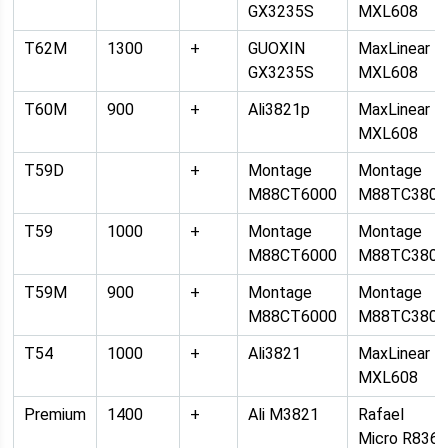
GX3235S
MXL608
T62M
1300
+
GUOXIN
MaxLinear
GX3235S
MXL608
T60M
900
+
Ali3821p
MaxLinear
MXL608
T59D
+
Montage
Montage
M88CT6000
M88TC3800
T59
1000
+
Montage
Montage
M88CT6000
M88TC3800
T59M
900
+
Montage
Montage
M88CT6000
M88TC3800
T54
1000
+
Ali3821
MaxLinear
MXL608
Premium
1400
+
Ali M3821
Rafael
Micro R836