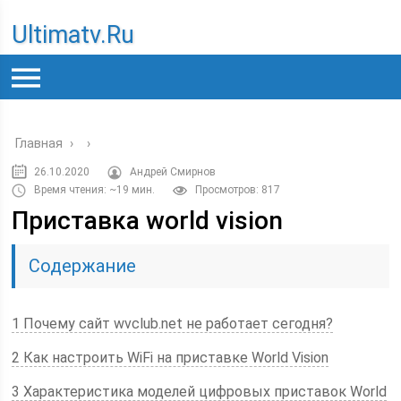
Ultimatv.ru
Главная
›
›
26.10.2020
Андрей Смирнов
Время чтения: ~19 мин.
Просмотров: 817
Приставка world vision
Содержание
1 Почему сайт wvclub.net не работает сегодня?
2 Как настроить WiFi на приставке World Vision
3 Характеристика моделей цифровых приставок World