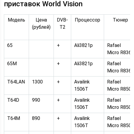
приставок World Vision
Модель
Цена
DVB-
Процессор
Тюнер
(рублей)
T2
65
+
Ali3821p
Rafael
Micro R836
65M
+
Ali3821p
Rafael
Micro R836
T64LAN
1300
+
Availink
Rafael
1506T
Micro R850
T64D
990
+
Availink
Rafael
1506T
Micro R850
T64M
890
+
Availink
Rafael
1506T
Micro R850