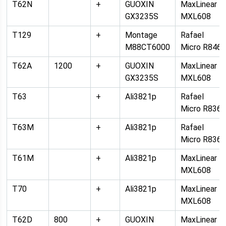
T62N
+
GUOXIN
MaxLinear
GX3235S
MXL608
T129
+
Montage
Rafael
M88CT6000
Micro R846
T62A
1200
+
GUOXIN
MaxLinear
GX3235S
MXL608
T63
+
Ali3821p
Rafael
Micro R836
T63M
+
Ali3821p
Rafael
Micro R836
T61M
+
Ali3821p
MaxLinear
MXL608
T70
+
Ali3821p
MaxLinear
MXL608
T62D
800
+
GUOXIN
MaxLinear