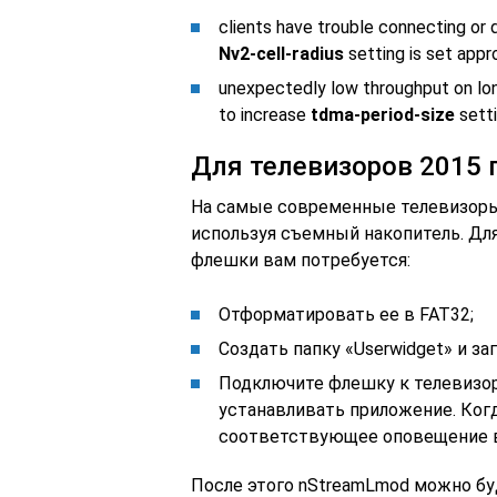
clients have trouble connecting or 
Nv2-cell-radius
setting is set appr
unexpectedly low throughput on long 
to increase
tdma-period-size
sett
Для телевизоров 2015 
На самые современные телевизоры
используя съемный накопитель. Дл
флешки вам потребуется:
Отформатировать ее в FAT32;
Создать папку «Userwidget» и з
Подключите флешку к телевизору
устанавливать приложение. Когд
соответствующее оповещение в
После этого nStreamLmod можно бу