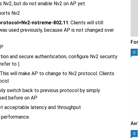
s Nv2, but do not enable Nv2 on AP yet.
pports Nv2
protocol=Nv2-nstreme-802.11
. Clients will still
was used previously, because AP is not changed over
For
AP
0
ption and secure authentication, configure Nv2 security
efer to ).
This will make AP to change to Nv2 protocol. Clients
ocol.
ily switch back to previous protocol by simply
sed before on AP.
get acceptable latency and throughput
 performance.
Ан
0