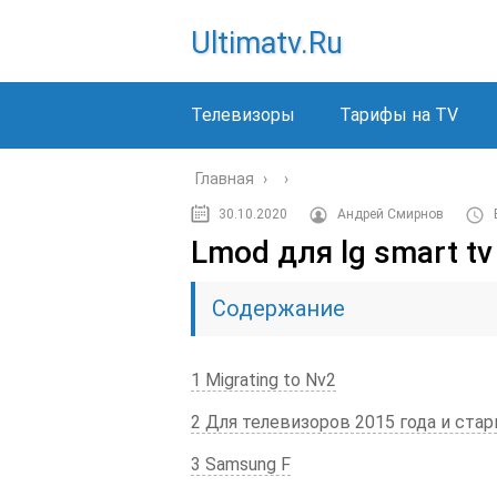
Ultimatv.ru
Телевизоры
Тарифы на TV
Главная
›
›
30.10.2020
Андрей Смирнов
Lmod для lg smart t
Содержание
1 Migrating to Nv2
2 Для телевизоров 2015 года и ста
3 Samsung F