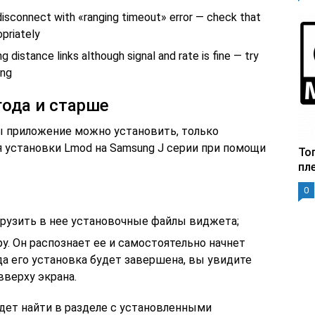
disconnect with «ranging timeout» error — check that
opriately
distance links although signal and rate is fine — try
ing
года и старше
 приложение можно установить, только
я установки Lmod на Samsung J серии при помощи
То
пл
0
агрузить в нее установочные файлы виджета;
. Он распознает ее и самостоятельно начнет
а его установка будет завершена, вы увидите
верху экрана.
дет найти в разделе с установленными