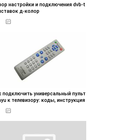
зор настройки и подключения dvb-t
иставок д-колор
29.10.2020
к подключить универсальный пульт
ayu к телевизору: коды, инструкция
30.10.2020