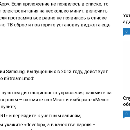
p». Если приложение не появилось в списке, то
т электропитания на несколько минут, включить
Уст
Если программа все равно не появилась в списке
ад
ню ТВ сброс и повторите установку виджета еще
0
ии Samsung, выпущенных в 2013 году, действует
е nStreamLmod:
 пультом дистанционного управления, нажмите на
Сп
нсорным – нажмите на «Misc» и выберите «Menu»
об
пульте;
0
T» и перейдите к учетным записям;
 укажите «develop», а в качестве пароля –