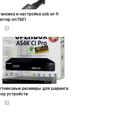
ановка и настройка usb wi-fi
аптер mt7601
30.10.2020
утниковые ресиверы для шаринга:
зор устройств
31.10.2020