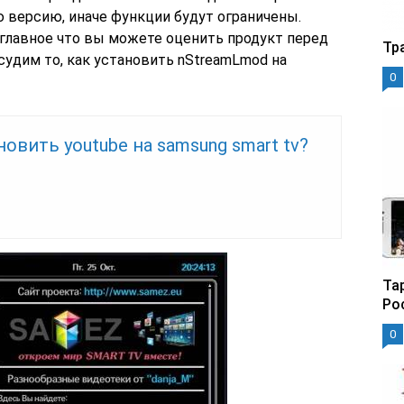
ю версию, иначе функции будут ограничены.
о главное что вы можете оценить продукт перед
Тр
судим то, как установить nStreamLmod на
0
новить youtube на samsung smart tv?
Та
Ро
0