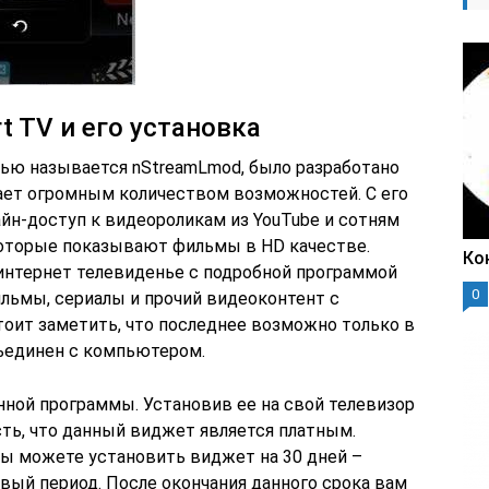
t TV и его установка
ью называется nStreamLmod, было разработано
дает огромным количеством возможностей. С его
н-доступ к видеороликам из YouTube и сотням
 которые показывают фильмы в HD качестве.
Ко
интернет телевиденье с подробной программой
0
ильмы, сериалы и прочий видеоконтент с
стоит заметить, что последнее возможно только в
бъединен с компьютером.
нной программы. Установив ее на свой телевизор
сть, что данный виджет является платным.
 вы можете установить виджет на 30 дней –
вый период. После окончания данного срока вам