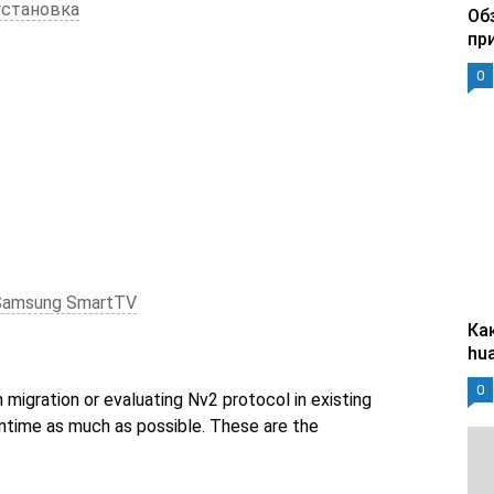
установка
Об
пр
0
Samsung SmartTV
Ка
hu
0
n migration or evaluating Nv2 protocol in existing
ntime as much as possible. These are the