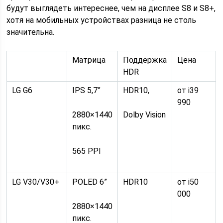
будут выглядеть интереснее, чем на дисплее S8 и S8+,
хотя на мобильных устройствах разница не столь
значительна.
Матрица
Поддержка
Цена
HDR
LG G6
IPS 5,7”
HDR10,
от i39
990
2880×1440
Dolby Vision
пикс.
565 PPI
LG V30/V30+
POLED 6”
HDR10
от i50
000
2880×1440
пикс.