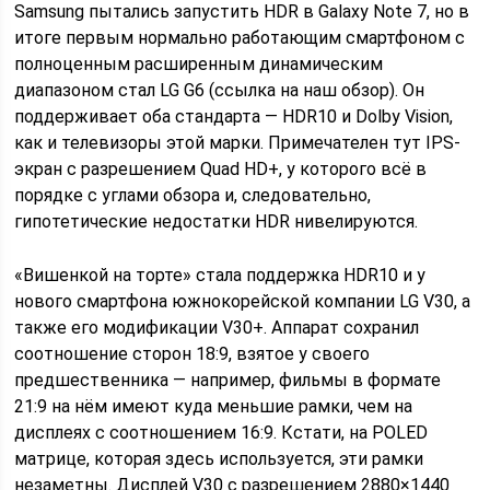
Samsung пытались запустить HDR в Galaxy Note 7, но в
итоге первым нормально работающим смартфоном с
полноценным расширенным динамическим
диапазоном стал LG G6 (ссылка на наш обзор). Он
поддерживает оба стандарта — HDR10 и Dolby Vision,
как и телевизоры этой марки. Примечателен тут IPS-
экран с разрешением Quad HD+, у которого всё в
порядке с углами обзора и, следовательно,
гипотетические недостатки HDR нивелируются.
«Вишенкой на торте» стала поддержка HDR10 и у
нового смартфона южнокорейской компании LG V30, а
также его модификации V30+. Аппарат сохранил
соотношение сторон 18:9, взятое у своего
предшественника — например, фильмы в формате
21:9 на нём имеют куда меньшие рамки, чем на
дисплеях с соотношением 16:9. Кстати, на POLED
матрице, которая здесь используется, эти рамки
незаметны. Дисплей V30 с разрешением 2880×1440