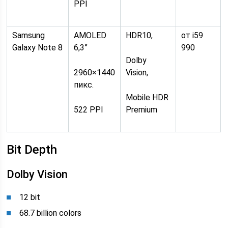
PPI
Samsung
AMOLED
HDR10,
от i59
Galaxy Note 8
6,3”
990
Dolby
2960×1440
Vision,
пикс.
Mobile HDR
522 PPI
Premium
Bit Depth
Dolby Vision
12 bit
68.7 billion colors