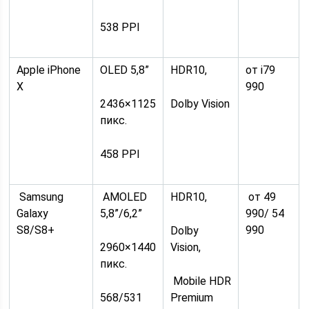
538 PPI
Apple iPhone
OLED 5,8”
HDR10,
от i79
X
990
2436×1125
Dolby Vision
пикс.
458 PPI
Samsung
AMOLED
HDR10,
от 49
Galaxy
5,8”/6,2”
990/ 54
S8/S8+
990
Dolby
2960×1440
Vision,
пикс.
Mobile HDR
568/531
Premium