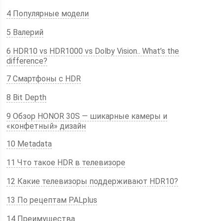
4 Популярные модели
5 Валерий
6 HDR10 vs HDR1000 vs Dolby Vision.. What’s the
difference?
7 Смартфоны с HDR
8 Bit Depth
9 Обзор HONOR 30S — шикарные камеры и
«конфетный» дизайн
10 Metadata
11 Что такое HDR в телевизоре
12 Какие телевизоры поддерживают HDR10?
13 По рецептам PALplus
14 Преимущества