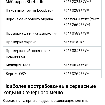
MAC-адрес Bluetooth
*#*#232337#*#
Пакетные тесты Loopback
*#*#0283#*#*
Версия сенсорного экрана
*#*#2663#*#* (тест
*#*#2664#*#*)
Проверка датчика движения
*#*#0588#*#*
Проверка экрана
*#*#0*#*#*
Проверка виброзвонка и
*#*#0842#*#*
подсветки
Мелодия-тест
*#*#0673#*#*
Версия ОЗУ
*#*#3264#*#*
Наиболее востребованные сервисные
коды инженерного меню
Самые популярные коды, позволяющие менять