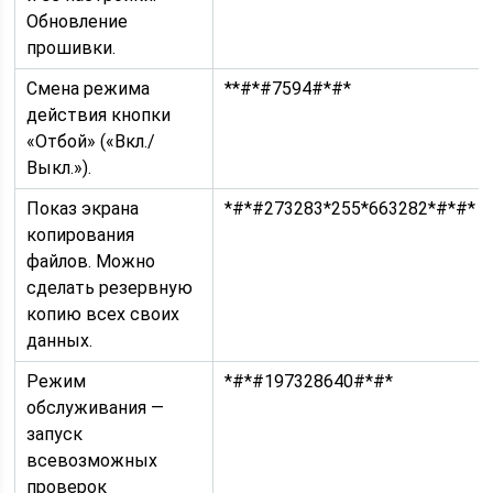
Обновление
прошивки.
Смена режима
**#*#7594#*#*
действия кнопки
«Отбой» («Вкл./
Выкл.»).
Показ экрана
*#*#273283*255*663282*#*#*
копирования
файлов. Можно
сделать резервную
копию всех своих
данных.
Режим
*#*#197328640#*#*
обслуживания —
запуск
всевозможных
проверок