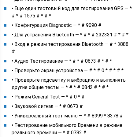
• Еще ​​один тестовый код для тестирования GPS — *
# * # 1575 # * # *
• Конфигурация Diagnostic — * # 9090 #
• Для устранения Bluetooth — * # * # 232331 # * # *
• Вход в режим тестирования Bluetooth — # * 3888
#
• Аудио Тестирование — * # * # 0673 # * # *
• Проверьте экран устройства — # * # 0 * # * # *
• Проверьте подсветку и вибрацию и выполнять
другие общие тесты — * # * # 0842 # * # *
• Режим General Test — * # 0 * #
• Звуковой сигнал — * # 0673 #
• Универсальный тест меню — * # 8999 * 8378 #
• Тестирование мобильного Времени в режиме
реального времени — * # 0782 #