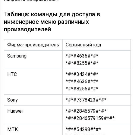
Таблица: команды для доступа в
инженерное меню различных
производителей
Фирма-производитель
Сервисный код
Samsung
*#*#4636#*#*
*#*#8255#*#*
HTC
*#*#3424#*#*
*#*#4636#*#*
*#*#8255#*#*
Sony
*#*#7378423#*#*
Huawei
*#*#2846579#*#*
*#*#2846579159#*#*
MTK
*#*#54298#*#*