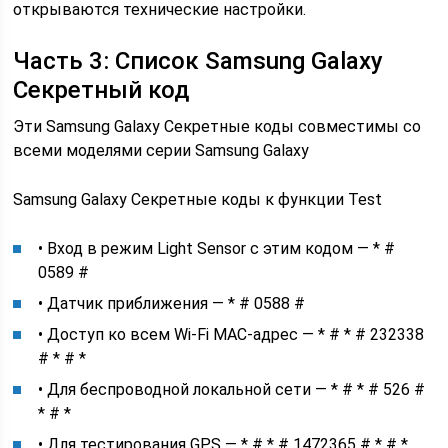
открываются технические настройки.
Часть 3: Список Samsung Galaxy
Секретный код
Эти Samsung Galaxy Секретные коды совместимы со
всеми моделями серии Samsung Galaxy
Samsung Galaxy Секретные коды к функции Test
• Вход в режим Light Sensor с этим кодом — * #
0589 #
• Датчик приближения — * # 0588 #
• Доступ ко всем Wi-Fi MAC-адрес — * # * # 232338
# * # *
• Для беспроводной локальной сети — * # * # 526 #
* # *
• Для тестирования GPS — * # * # 1472365 # * # *