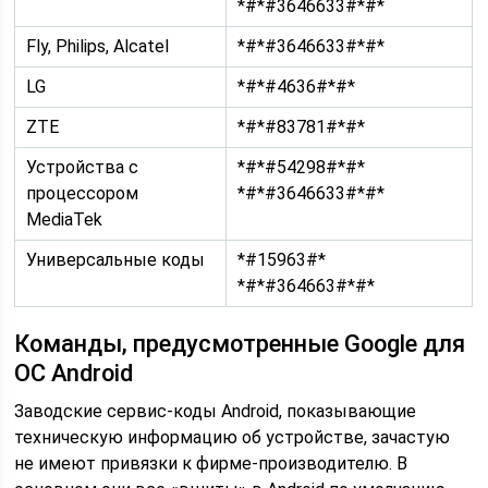
*#*#3646633#*#*
Fly, Philips, Alcatel
*#*#3646633#*#*
LG
*#*#4636#*#*
ZTE
*#*#83781#*#*
Устройства с
*#*#54298#*#*
процессором
*#*#3646633#*#*
MediaTek
Универсальные коды
*#15963#*
*#*#364663#*#*
Команды, предусмотренные Google для
ОС Android
Заводские сервис-коды Android, показывающие
техническую информацию об устройстве, зачастую
не имеют привязки к фирме-производителю. В