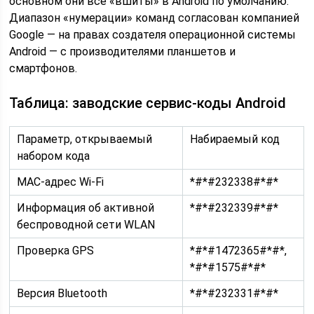
основном они все «вшиты» в Android по умолчанию.
Диапазон «нумерации» команд согласован компанией
Google — на правах создателя операционной системы
Android — с производителями планшетов и
смартфонов.
Таблица: заводские сервис-коды Android
Параметр, открываемый
Набираемый код
набором кода
MAC-адрес Wi-Fi
*#*#232338#*#*
Информация об активной
*#*#232339#*#*
беспроводной сети WLAN
Проверка GPS
*#*#1472365#*#*,
*#*#1575#*#*
Версия Bluetooth
*#*#232331#*#*