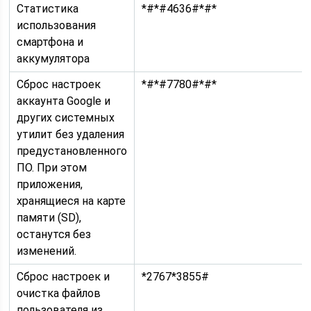
Статистика
*#*#4636#*#*
использования
смартфона и
аккумулятора
Сброс настроек
*#*#7780#*#*
аккаунта Google и
других системных
утилит без удаления
предустановленного
ПО. При этом
приложения,
хранящиеся на карте
памяти (SD),
останутся без
изменений.
Сброс настроек и
*2767*3855#
очистка файлов
пользователя из