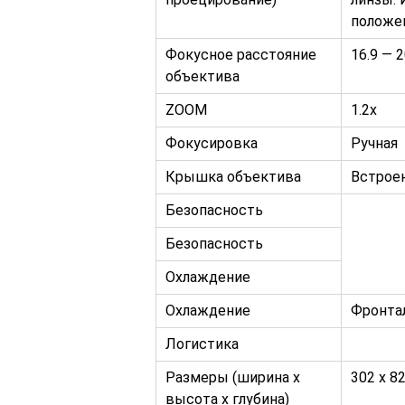
положен
Фокусное расстояние
16.9 — 
объектива
ZOOM
1.2x
Фокусировка
Ручная
Крышка объектива
Встроен
Безопасность
Безопасность
Охлаждение
Охлаждение
Фронта
Логистика
Размеры (ширина x
302 x 8
высота x глубина)