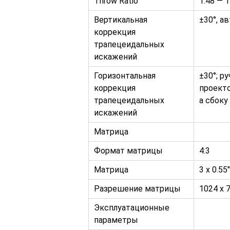
Throw Ratio
1.48 — 
Вертикальная
±30°, а
коррекция
трапецеидальных
искажений
Горизонтальная
±30°; р
коррекция
проекто
трапецеидальных
а сбоку
искажений
Матрица
Формат матрицы
4:3
Матрица
3 x 0.55″
Разрешение матрицы
1024 x 
Эксплуатационные
параметры