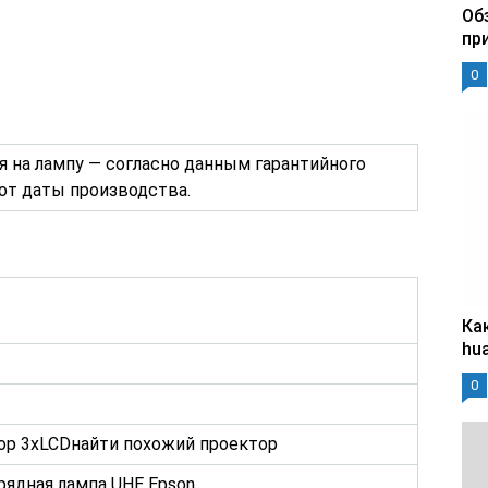
Об
пр
0
я на лампу — согласно данным гарантийного
 от даты производства.
Ка
hu
0
ор 3xLCDнайти похожий проектор
рядная лампа UHE Epson