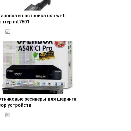
ановка и настройка usb wi-fi
аптер mt7601
30.10.2020
утниковые ресиверы для шаринга:
зор устройств
31.10.2020