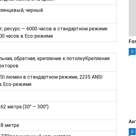
глянцевый, черный
т; ресурс — 6000 часов в стандартном режиме
00 часов в Eco-режиме
For
0
ьная, обратная, крепление к потолкуКрепления
оекторов
SI люмен в стандартном режиме, 2235 ANSI
в Eco-режиме
.62 метра (30″ — 300″)
Ан
0.8 метра
0