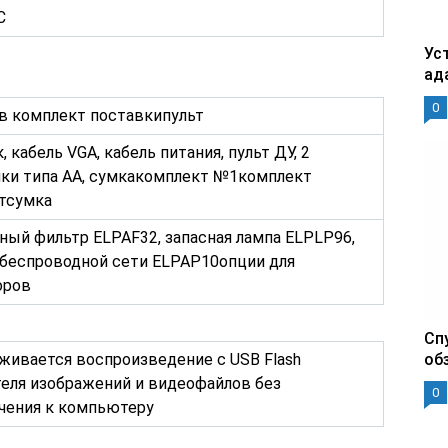
C
Уст
ад
0
в комплект поставкипульт
, кабель VGA, кабель питания, пульт ДУ, 2
йки типа AA, сумкакомплект №1комплект
тсумка
ый фильтр ELPAF32, запасная лампа ELPLP96,
 беспроводной сети ELPAP10опции для
оров
Сп
живается воспроизведение с USB Flash
об
еля изображений и видеофайлов без
0
чения к компьютеру