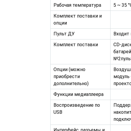
Рабочая температура
5 ~ 35 °
Комплект поставки и
опции
Пульт ДУ
Входит 
Комплект поставки
CD-диск
батаре
№2пуль
Опции (можно
Воздушн
приобрести
модуль
дополнительно)
проект
Функции медиаплеера
Воспроизведение по
Поддер
USB
накопит
подклю
Интерфейс, разъемы и