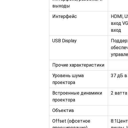
выходы
Интерфейс
HDMI, U
вход VG
вход
USB Display
Поддерж
обеспеч
управле
Прочие характеристики
Уровень шума
37 дБ в
проектора
Встроенные динамики
2 ватта
проектора
Объектив
Offset (офсетное
8:1Цен
проецирование)
линзы. 