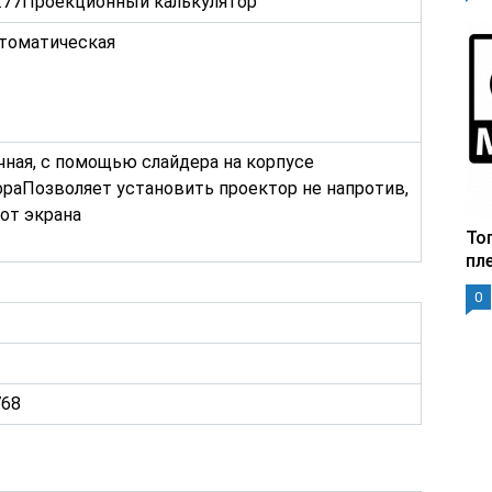
1.77Проекционный калькулятор
втоматическая
учная, с помощью слайдера на корпусе
раПозволяет установить проектор не напротив,
 от экрана
То
пл
0
768