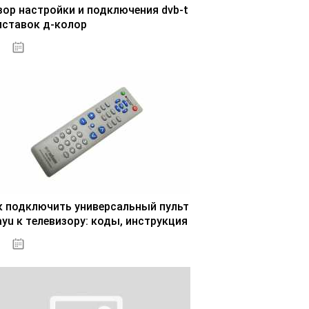
зор настройки и подключения dvb-t
иставок д-колор
29.10.2020
к подключить универсальный пульт
ayu к телевизору: коды, инструкция
30.10.2020