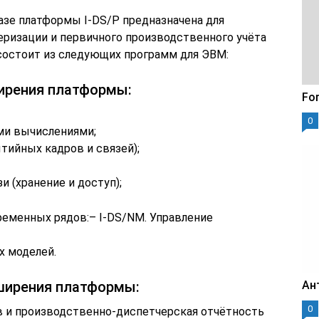
азе платформы I-DS/P предназначена для
ризации и первичного производственного учёта
состоит из следующих программ для ЭВМ:
ирения платформы:
For
0
ми вычислениями;
ытийных кадров и связей);
и (хранение и доступ);
ременных рядов:– I-DS/NM. Управление
х моделей.
ширения платформы:
Ан
0
в и производственно-диспетчерская отчётность