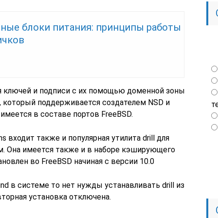
ные блоки питания: принципы работы
ичков
я ключей и подписи с их помощью доменной зоны
s, который поддерживается создателем NSD и
т
 имеется в составе портов FreeBSD.
s входит также и популярная утилита drill для
м. Она имеется также и в наборе кэширующего
новлен во FreeBSD начиная с версии 10.0
d в системе то нет нужды устанавливать drill из
овторная установка отключена.