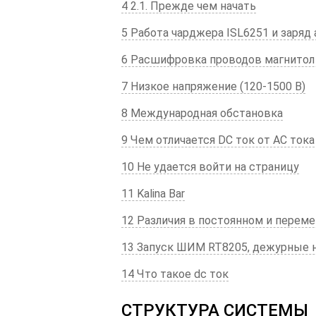
4 2.1. Прежде чем начать
5 Работа чарджера ISL6251 и заряд
6 Расшифровка проводов магнитол
7 Низкое напряжение (120-1500 В)
8 Международная обстановка
9 Чем отличается DC ток от AC тока
10 Не удается войти на страницу
11 Kalina Bar
12 Различия в постоянном и перем
13 Запуск ШИМ RT8205, дежурные н
14 Что такое dc ток
СТРУКТУРА СИСТЕМЫ