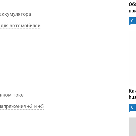
Об
пр
 аккумулятора
0
 для автомобилей
Ка
енном токе
hu
апряжения +3 и +5
0