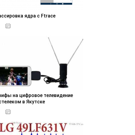
ассировка ядра с Ftrace
03.11.2020
рифы на цифровое телевидение
стелеком в Якутске
03.11.2020