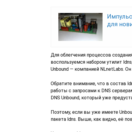
Импульс
для нов
Для облегчения процессов создани
воспользуемся набором утилит ldn
Unbound — компанией NLnetLabs. Он
Обратите внимание, что в состав ldn
работы с запросами к DNS сервера
DNS Unbound, который уже предуста
Поэтому, если вы уже имеете Unboun
пакета ldns. Выше, как видно, её п