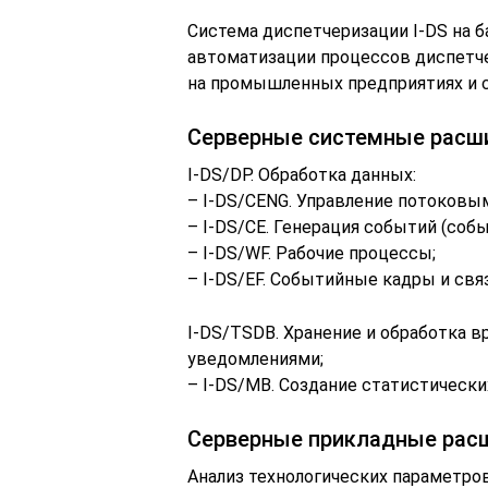
Система диспетчеризации I-DS на б
автоматизации процессов диспетче
на промышленных предприятиях и 
Серверные системные расш
I-DS/DP. Обработка данных:
– I-DS/CENG. Управление потоковы
– I-DS/CE. Генерация событий (соб
– I-DS/WF. Рабочие процессы;
– I-DS/EF. Событийные кадры и связ
I-DS/TSDB. Хранение и обработка в
уведомлениями;
– I-DS/MB. Создание статистически
Серверные прикладные рас
Анализ технологических параметро