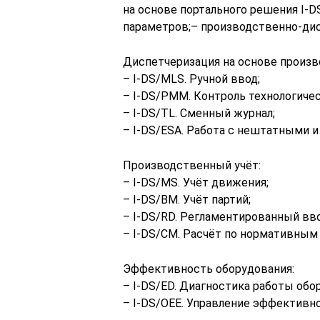
на основе портального решения I-DS
параметров;– производственно-дис
Диспетчеризация на основе произ
– I-DS/MLS. Ручной ввод;
– I-DS/PMM. Контроль технологиче
– I-DS/TL. Сменный журнал;
– I-DS/ESA. Работа с нештатными 
Производственный учёт:
– I-DS/MS. Учёт движения;
– I-DS/BM. Учёт партий;
– I-DS/RD. Регламентированный вв
– I-DS/CM. Расчёт по нормативным
Эффективность оборудования:
– I-DS/ED. Диагностика работы обо
– I-DS/OEE. Управление эффективн