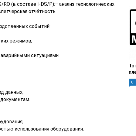
/RO (в составе I-DS/P):– анализ технологических
петчерская отчётность.
водственных событий:
ских режимов;
и аварийными ситуациями.
То
пл
0
од данных;
 документам.
рудования;
остью использования оборудования.