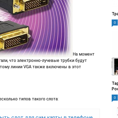
Тр
0
На момент
али, что электронно‐лучевые трубки будут
этому линии VGA также включены в этот
Та
Ро
0
сколько типов такого слота:
рыть слот для сим карты в телефоне