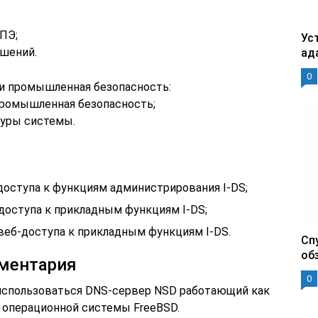
КПЭ;
Уст
ешений.
ад
0
и промышленная безопасность:
промышленная безопасность;
туры системы.
доступа к функциям администрирования I-DS;
доступа к прикладным функциям I-DS;
веб-доступа к прикладным функциям I-DS.
Сп
об
ументария
0
использоваться DNS-сервер NSD работающий как
 операционной системы FreeBSD.