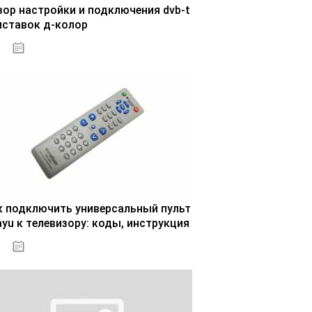
зор настройки и подключения dvb-t
иставок д-колор
29.10.2020
к подключить универсальный пульт
ayu к телевизору: коды, инструкция
30.10.2020