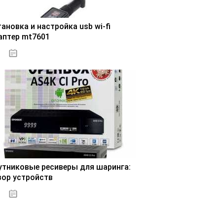
ановка и настройка usb wi-fi
аптер mt7601
30.10.2020
утниковые ресиверы для шаринга:
зор устройств
31.10.2020