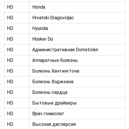
HD
Honda
HD
Hrvatski Dragovoljac
HD
Hyundai
HD
Hüsker Dü
HD
Административная Domstolen
HD
Аппаратные болезнь
HD
Болезнь Хантингтона
HD
Болезнь Ходжкина
HD
Болезнь сердца
HD
Бытовые драйверы
HD
Врач гомеопат
HD
Высокая дисперсия