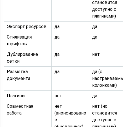
становится
доступно с
плагинами)
Экспорт ресурсов
да
да
Стилизация
да
да
шрифтов
Дублирование
да
нет
сетки
Разметка
да
да (с
документа
настраиваемы
колонками)
Плагины
нет
да
Совместная
нет
нет (но
работа
(анонсировано
становится
в
доступно с
обновлениях)
плагинами)