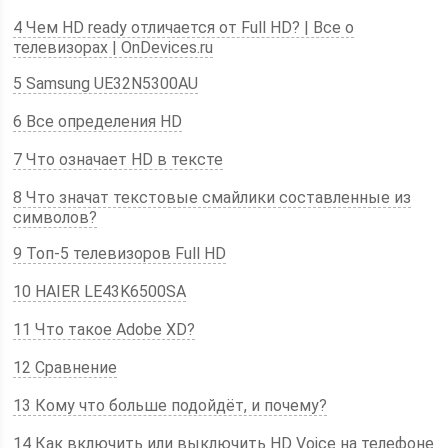
4 Чем HD ready отличается от Full HD? | Все о
телевизорах | OnDevices.ru
5 Samsung UE32N5300AU
6 Все определения HD
7
Что означает HD в тексте
8 Что значат текстовые смайлики составленные из
символов?
9 Топ-5 телевизоров Full HD
10 HAIER LE43K6500SA
11 Что такое Adobe XD?
12 Сравнение
13 Кому что больше подойдёт, и почему?
14 Как включить или выключить HD Voice на телефоне