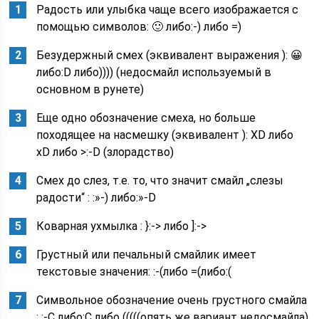
Радость или улыбка чаще всего изображается с
помощью символов: 🙂 либо:-) либо =)
Безудержный смех (эквивалент выражения ): 😀
либо:D либо)))) (недосмайл используемый в
основном в рунете)
Еще одно обозначение смеха, но больше
походящее на насмешку (эквивалент ): XD либо
xD либо >:-D (злорадство)
Смех до слез, т.е. то, что значит смайл „слезы
радости“ : :»-) либо:»-D
Коварная ухмылка : }:-> либо ]:->
Грустный или печальный смайлик имеет
текстовые значения: :-(либо =(либо:(
Символьное обозначение очень грустного смайла
: :-C либо:C либо (((((опять же вариант недосмайла)