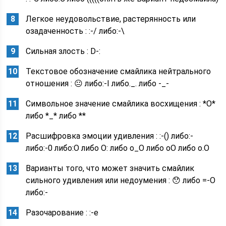
Легкое неудовольствие, растерянность или
озадаченность : :-/ либо:-\
Сильная злость : D-:
Текстовое обозначение смайлика нейтрального
отношения : 😐 либо:-I либо._. либо -_-
Символьное значение смайлика восхищения : *О*
либо *_* либо **
Расшифровка эмоции удивления : :-() либо:-
либо:-0 либо:O либо O: либо о_О либо oO либо o.O
Варианты того, что может значить смайлик
сильного удивления или недоумения : 😯 либо =-O
либо:-
Разочарование : :-e