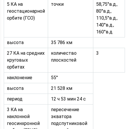
5 КА на
точки
58,75°в.д.,
геостационарной
80°в.д.,
орбите (ГCО)
110,5°в.д.,
140°в.д.,
160°в.д.
высота
35 786 км
27 КА на средних
количество
3
круговых
плоскостей
орбитах
наклонение
55°
высота
21 528 км
период
12 ч 53 мин 24 с
3 КА на
пересечение
наклонной
экватора
геосинхронной
подспутниковой