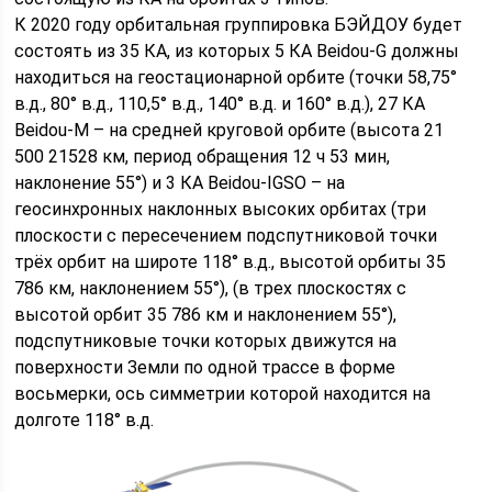
К 2020 году орбитальная группировка БЭЙДОУ будет
состоять из 35 КА, из которых 5 КА Beidou-G должны
находиться на геостационарной орбите (точки 58,75°
в.д., 80° в.д., 110,5° в.д., 140° в.д. и 160° в.д.), 27 КА
Beidou-M – на средней круговой орбите (высота 21
500 21528 км, период обращения 12 ч 53 мин,
наклонение 55°) и 3 КА Beidou-IGSO – на
геосинхронных наклонных высоких орбитах (три
плоскости с пересечением подспутниковой точки
трёх орбит на широте 118° в.д., высотой орбиты 35
786 км, наклонением 55°), (в трех плоскостях с
высотой орбит 35 786 км и наклонением 55°),
подспутниковые точки которых движутся на
поверхности Земли по одной трассе в форме
восьмерки, ось симметрии которой находится на
долготе 118° в.д.