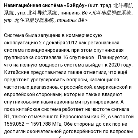
Навигацио́нная систе́ма «Бэйдо́у»
(кит. трад. 北斗導航
系統 , упр. 北斗导航系统 , пиньинь:
Bě >北斗衛星導航系統 ,
упр. 北斗卫星导航系统 , пиньинь:
Bě > .
Система была запущена в коммерческую
эксплуатацию 27 декабря 2012 как региональная
система позиционирования, при этом спутниковая
группировка составляла 16 спутников . Планируется,
что на полную мощность система выйдет к 2020 году .
Китайские представители также отметили, что ещё
предстоит урегулировать вопросы, касающиеся
частотных диапазонов, с российской, американской и
европейской сторонами, которые также владеют
спутниковыми навигационными группировками. А
пока китайская система работает на частоте сигнала
B1, также отмеченного Евросоюзом как E2, с частотой
1559,052
—
1591,788 МГц. Обе стороны до сих пор не
достигли окончательной договорённости по вопросам