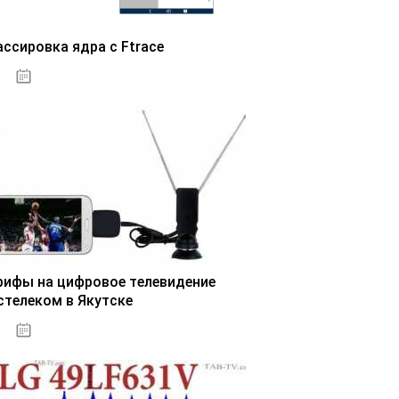
ассировка ядра с Ftrace
03.11.2020
рифы на цифровое телевидение
стелеком в Якутске
03.11.2020