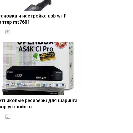
ановка и настройка usb wi-fi
аптер mt7601
30.10.2020
утниковые ресиверы для шаринга:
зор устройств
31.10.2020