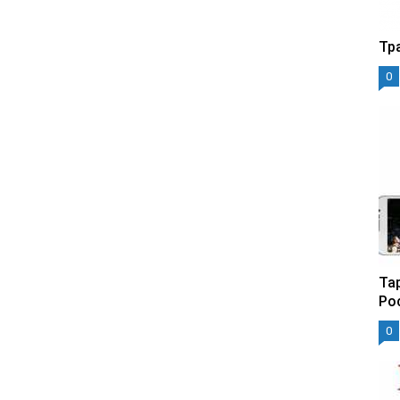
Тр
0
Та
Ро
0