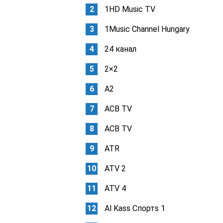
1HD Music TV
1Music Channel Hungary
24 канал
2×2
A2
ACB TV
ACB TV
ATR
ATV 2
ATV 4
Al Kass Спортs 1