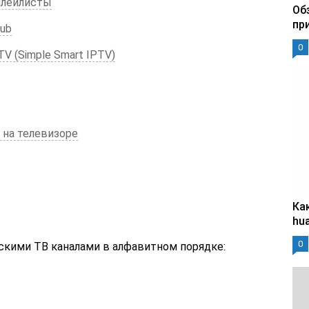
плейлисты
Об
пр
lub
0
V (Simple Smart IPTV)
 на телевизоре
Ка
hu
0
йскими ТВ каналами в алфавитном порядке: