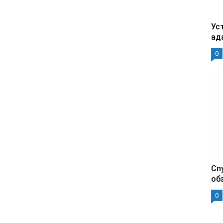
Уст
ад
0
Сп
об
0