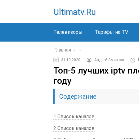
Ultimatv.ru
Телевизоры
Тарифы на TV
Главная
›
›
31.10.2020
Андрей Смирнов
Топ-5 лучших iptv п
году
Содержание
1 Список каналов
2 Список каналов