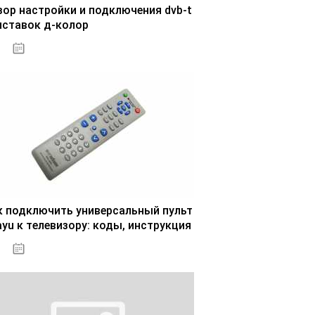
зор настройки и подключения dvb-t
иставок д-колор
29.10.2020
к подключить универсальный пульт
ayu к телевизору: коды, инструкция
30.10.2020